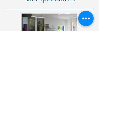
Notre offre spéciale est le lissage
permanent des cheveux, avec des
traitements capillaires sans
ammoniaque. Vente de maquillage
waterproof (camouflage), maquillage
de théâtre et de carnaval. Nouveau
depuis 2019 pflückdeinglück.ch -
"Clarity by hand analysis". Offre de
cours : Maquillage et coiffure,
coiffures en chignon, maquillage de
théâtre. Cours pour les professionnels
: "La coupe parfaite" | "Colorations
sophistiquées".
Notre histoire