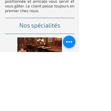
positionnée et amicale vous servir et
vous gâter. Le client passe toujours en
premier chez nous.
Nos spécialités
"Steak n'Cheese" dans la plus belle
cave de la vieille-ville ou sous les
arcades de Morat. Venez déguster les
spécialités régionales : fondue, viande
sur ardoise, meringues au feu de bois
et crème double de la Gruyère…
Notre histoire