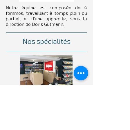
Notre équipe est composée de 4
femmes, travaillant à temps plein ou
partiel, et d'une apprentie, sous la
direction de Doris Gutmann.
Nos spécialités
Une seule agence de voyage - tous
les fournisseurs ! Dans nos bureaux,
vous pouvez réserver n'importe quel
voyage organisé et compagnie
aérienne. Nous réalisons avec passion
tous vos rêves de vacances, qu'il
s'agisse de vacances balnéaires en