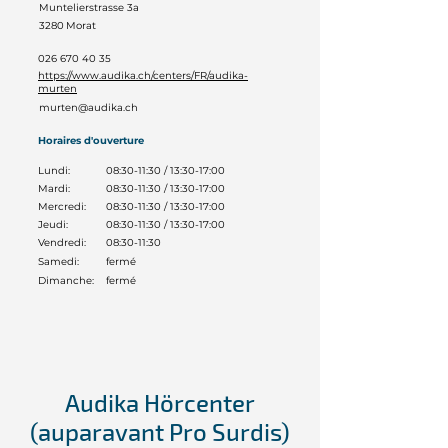
Muntelierstrasse 3a
3280
Morat
026 670 40 35
https://www.audika.ch/centers/FR/audika-
murten
murten@audika.ch
Horaires d'ouverture
Lundi:
08:30-11:30 / 13:30-17:00
Mardi:
08:30-11:30 / 13:30-17:00
Mercredi:
08:30-11:30 / 13:30-17:00
Jeudi:
08:30-11:30 / 13:30-17:00
Vendredi:
08:30-11:30
Samedi:
fermé
Dimanche:
fermé
Audika Hörcenter
(auparavant Pro Surdis)