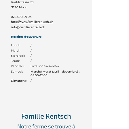
Prehlstrasse 70
3280
Morat
026 670 59 94
http://www.familierentsch.ch
info@familierentsch.ch
Horaires d'ouverture
Lundi:
/
Mardi:
/
Mercredi:
/
Jeudi:
/
Vendredi:
Livraison SaisonBox
Samedi:
Marché Morat (avril - décembre) :
08:00-12:00
Dimanche:
/
Famille Rentsch
Notre ferme se trouve à