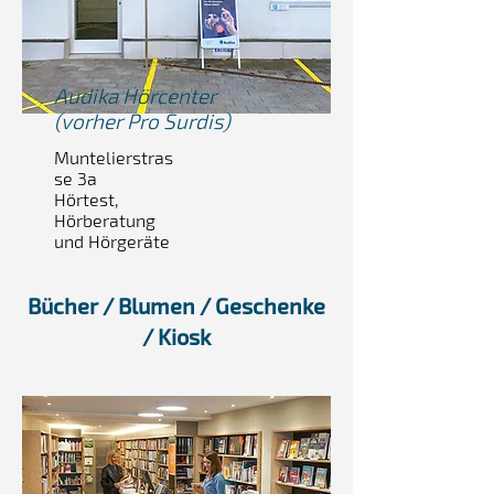
Audika Hörcenter
(vorher Pro Surdis)
Muntelierstras
se 3a
Hörtest,
Hörberatung
und Hörgeräte
Bücher / Blumen / Geschenke
/ Kiosk