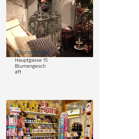
Blumen
keller
​Hauptgasse 15
Blumengesch
äft